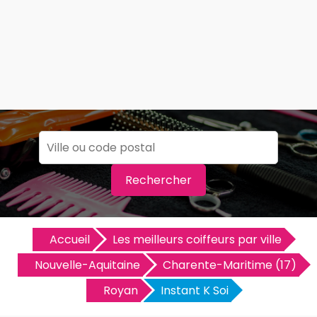
Rechercher
Accueil
Les meilleurs coiffeurs par ville
Nouvelle-Aquitaine
Charente-Maritime (17)
Royan
Instant K Soi