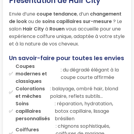
Présentation de Hair City
Envie d’une
coupe tendance
, d’un
changement
de look
ou de
soins capillaires sur-mesure
? Le
salon
Hair City
à
Rouen
vous accueille pour une
expérience coiffure unique, adaptée à votre style
et à la nature de vos cheveux.
Un savoir-faire pour toutes les envies
Coupes
: du dégradé élégant à la
modernes et
coupe courte affirmée
classiques
Colorations
: balayage, ombré hair, blond
et mèches
polaire, reflets subtils…
Soins
: réparation, hydratation,
capillaires
botox capillaire, lissage
personnalisés
brésilien
: chignons sophistiqués,
Coiffures
coiffures de mariage,