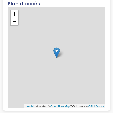
Plan d'accès
+
−
Leaflet
| données ©
OpenStreetMap
/ODbL - rendu
OSM France