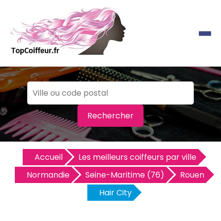
Rechercher
Accueil
Les meilleurs coiffeurs par ville
Normandie
Seine-Maritime (76)
Rouen
Hair City