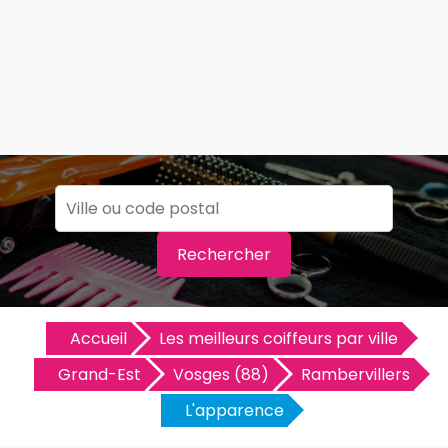
Rechercher
Accueil
Les meilleurs coiffeurs par ville
Grand-Est
Vosges (88)
Rambervillers
L'apparence