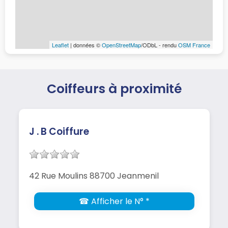
Leaflet
| données ©
OpenStreetMap
/ODbL - rendu
OSM France
Coiffeurs à proximité
J . B Coiffure
42 Rue Moulins 88700 Jeanmenil
☎ Afficher le N° *