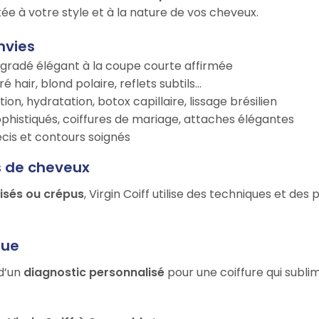
ée à votre style et à la nature de vos cheveux.
nvies
égradé élégant à la coupe courte affirmée
é hair, blond polaire, reflets subtils…
tion, hydratation, botox capillaire, lissage brésilien
ophistiqués, coiffures de mariage, attaches élégantes
récis et contours soignés
s de cheveux
risés ou crépus
, Virgin Coiff utilise des techniques et des
que
 d’un
diagnostic personnalisé
pour une coiffure qui subli