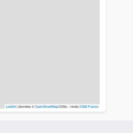
Leaflet
| données ©
OpenStreetMap
/ODbL - rendu
OSM France