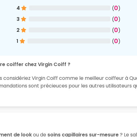
0
4
(
)
0
3
(
)
0
2
(
)
0
1
(
)
e coiffer chez Virgin Coiff ?
s considériez Virgin Coiff comme le meilleur coiffeur à Qua
ndations sont précieuces pour les autres utilisateurs q
ment de look
ou de
soins capillaires sur-mesure
? Le sa