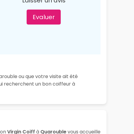
Laisser un avis
Evaluer
rouble ou que votre visite ait été
ui recherchent un bon coiffeur à
lon
Virgin Coiff
à
Quarouble
vous accueille