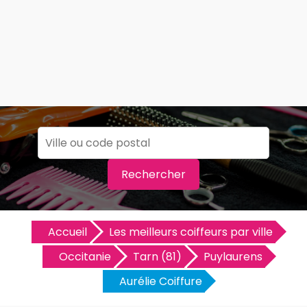
Rechercher
Accueil
Les meilleurs coiffeurs par ville
Occitanie
Tarn (81)
Puylaurens
Aurélie Coiffure