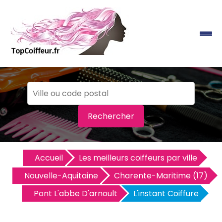
Rechercher
Accueil
Les meilleurs coiffeurs par ville
Nouvelle-Aquitaine
Charente-Maritime (17)
Pont L'abbe D'arnoult
L'instant Coiffure