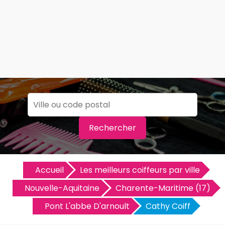
Rechercher
Accueil
Les meilleurs coiffeurs par ville
Nouvelle-Aquitaine
Charente-Maritime (17)
Pont L'abbe D'arnoult
Cathy Coiff