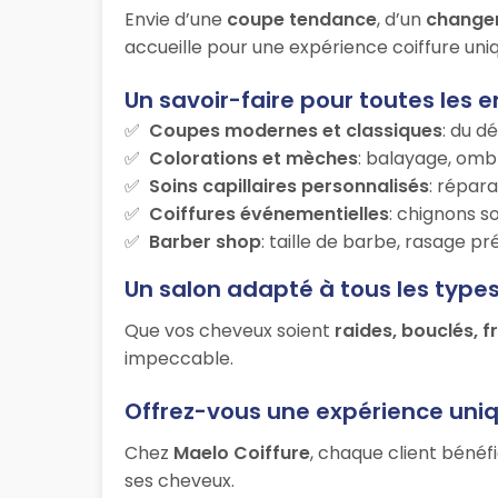
Envie d’une
coupe tendance
, d’un
change
accueille pour une expérience coiffure uniq
Un savoir-faire pour toutes les e
Coupes modernes et classiques
: du d
Colorations et mèches
: balayage, ombr
Soins capillaires personnalisés
: répara
Coiffures événementielles
: chignons s
Barber shop
: taille de barbe, rasage p
Un salon adapté à tous les type
Que vos cheveux soient
raides, bouclés, f
impeccable.
Offrez-vous une expérience uni
Chez
Maelo Coiffure
, chaque client bénéf
ses cheveux.