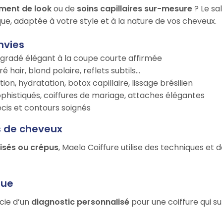
ment de look
ou de
soins capillaires sur-mesure
? Le sa
ue, adaptée à votre style et à la nature de vos cheveux.
nvies
égradé élégant à la coupe courte affirmée
é hair, blond polaire, reflets subtils…
tion, hydratation, botox capillaire, lissage brésilien
ophistiqués, coiffures de mariage, attaches élégantes
récis et contours soignés
s de cheveux
risés ou crépus
, Maelo Coiffure utilise des techniques et
que
icie d’un
diagnostic personnalisé
pour une coiffure qui s