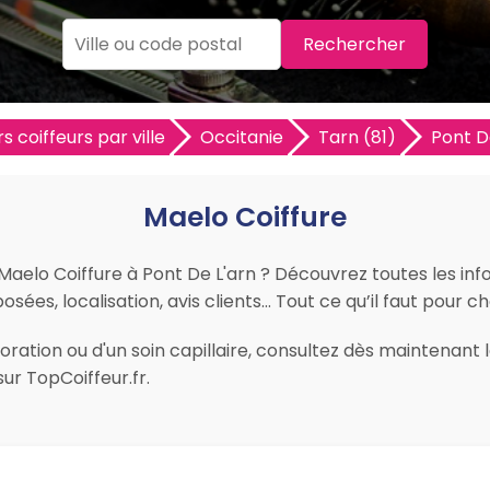
Rechercher
s coiffeurs par ville
Occitanie
Tarn (81)
Pont D
Maelo Coiffure
 Maelo Coiffure à Pont De L'arn ? Découvrez toutes les inf
sées, localisation, avis clients… Tout ce qu’il faut pour ch
ration ou d'un soin capillaire, consultez dès maintenant l
ur TopCoiffeur.fr.