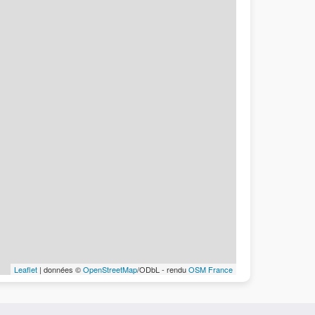
Leaflet
| données ©
OpenStreetMap
/ODbL - rendu
OSM France