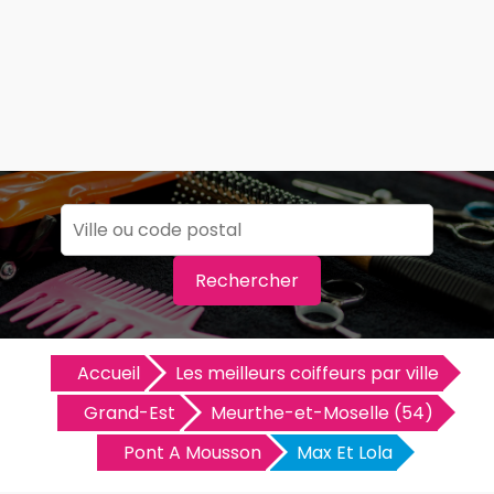
Rechercher
Accueil
Les meilleurs coiffeurs par ville
Grand-Est
Meurthe-et-Moselle (54)
Pont A Mousson
Max Et Lola