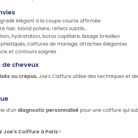
nvies
égradé élégant à la coupe courte affirmée
é hair, blond polaire, reflets subtils…
tion, hydratation, botox capillaire, lissage brésilien
ophistiqués, coiffures de mariage, attaches élégantes
récis et contours soignés
s de cheveux
risés ou crépus
, Joe's Coiffure utilise des techniques et 
que
cie d’un
diagnostic personnalisé
pour une coiffure qui su
Joe's Coiffure à Paris
!