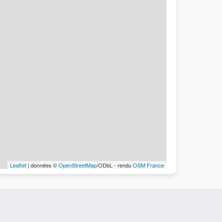
Leaflet
| données ©
OpenStreetMap
/ODbL - rendu
OSM France