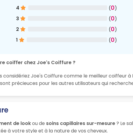
0
4
(
)
0
3
(
)
0
2
(
)
0
1
(
)
e coiffer chez Joe's Coiffure ?
s considériez Joe's Coiffure comme le meilleur coiffeur à P
t précieuces pour les autres utilisateurs qui recherchen
ure
ment de look
ou de
soins capillaires sur-mesure
? Le sa
ée à votre style et à la nature de vos cheveux.