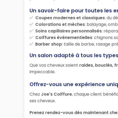
Un savoir-faire pour toutes les e
Coupes modernes et classiques
: du d
Colorations et mèches
: balayage, ombr
Soins capillaires personnalisés
: répara
Coiffures événementielles
: chignons s
Barber shop
: taille de barbe, rasage p
Un salon adapté à tous les type
Que vos cheveux soient
raides, bouclés, f
impeccable.
Offrez-vous une expérience uni
Chez
Joe's Coiffure
, chaque client bénéfi
ses cheveux.
Prenez rendez-vous dès maintenant chez 