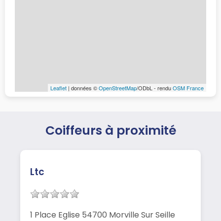
Leaflet
| données ©
OpenStreetMap
/ODbL - rendu
OSM France
Coiffeurs à proximité
Ltc
1 Place Eglise 54700 Morville Sur Seille