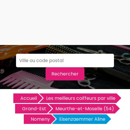
Rechercher
Accueil
Les meilleurs coiffeurs par ville
Grand-Est
Meurthe-et-Moselle (54)
Nomeny
Eisenzaemmer Aline