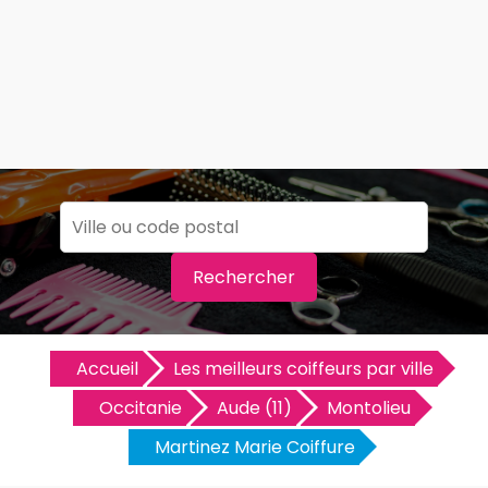
Rechercher
Accueil
Les meilleurs coiffeurs par ville
Occitanie
Aude (11)
Montolieu
Martinez Marie Coiffure