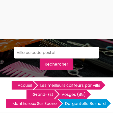
Rechercher
Accueil
Les meilleurs coiffeurs par ville
Grand-Est
Vosges (88)
Monthureux Sur Saone
Dargentolle Bernard