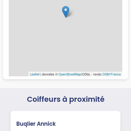
Leaflet
| données ©
OpenStreetMap
/ODbL - rendu
OSM France
Coiffeurs à proximité
Buqlier Annick