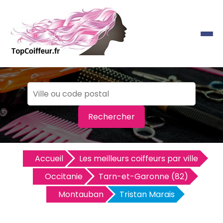
Rechercher
Accueil
Les meilleurs coiffeurs par ville
Occitanie
Tarn-et-Garonne (82)
Montauban
Tristan Marais