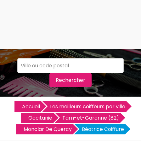
Rechercher
Accueil
Les meilleurs coiffeurs par ville
Occitanie
Tarn-et-Garonne (82)
Monclar De Quercy
Béatrice Coiffure