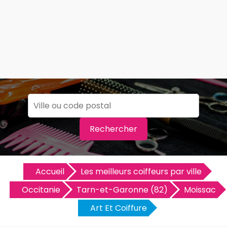
Rechercher
Accueil
Les meilleurs coiffeurs par ville
Occitanie
Tarn-et-Garonne (82)
Moissac
Art Et Coiffure