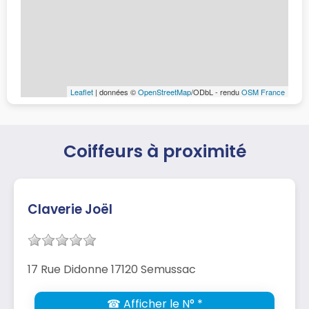
Leaflet
| données ©
OpenStreetMap
/ODbL - rendu
OSM France
Coiffeurs à proximité
Claverie Joël
17 Rue Didonne 17120 Semussac
☎ Afficher le N° *