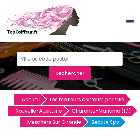
Rechercher
Accueil
Les meilleurs coiffeurs par ville
Nouvelle-Aquitaine
Charente-Maritime (17)
Meschers Sur Gironde
Beauté Spa