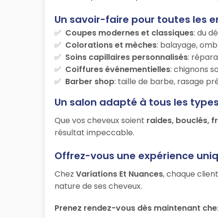
Un savoir-faire pour toutes les e
Coupes modernes et classiques
: du d
Colorations et mèches
: balayage, ombr
Soins capillaires personnalisés
: répara
Coiffures événementielles
: chignons s
Barber shop
: taille de barbe, rasage p
Un salon adapté à tous les type
Que vos cheveux soient
raides, bouclés, f
résultat impeccable.
Offrez-vous une expérience uni
Chez
Variations Et Nuances
, chaque clien
nature de ses cheveux.
Prenez rendez-vous dès maintenant chez