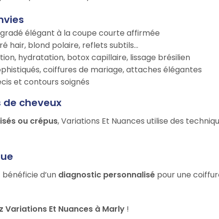
nvies
égradé élégant à la coupe courte affirmée
é hair, blond polaire, reflets subtils…
tion, hydratation, botox capillaire, lissage brésilien
ophistiqués, coiffures de mariage, attaches élégantes
récis et contours soignés
s de cheveux
risés ou crépus
, Variations Et Nuances utilise des techni
que
t bénéficie d’un
diagnostic personnalisé
pour une coiffur
 Variations Et Nuances à Marly
!