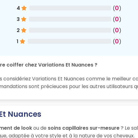
0
4
(
)
0
3
(
)
0
2
(
)
0
1
(
)
re coiffer chez Variations Et Nuances ?
s considériez Variations Et Nuances comme le meilleur coif
ndations sont précieuces pour les autres utilisateurs qu
 Et Nuances
ment de look
ou de
soins capillaires sur-mesure
? Le sa
ue, adaptée à votre style et à la nature de vos cheveux.