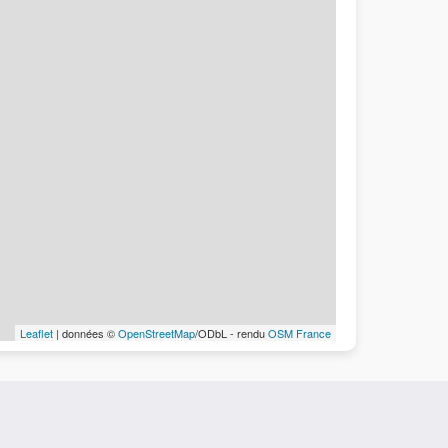
Leaflet
| données ©
OpenStreetMap
/ODbL - rendu
OSM France