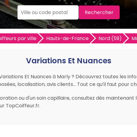
Rechercher
iffeurs par ville
Hauts-de-France
Nord (59)
Ma
Variations Et Nuances
 Variations Et Nuances à Marly ? Découvrez toutes les info
sées, localisation, avis clients… Tout ce qu’il faut pour cho
ration ou d'un soin capillaire, consultez dès maintenant l
r TopCoiffeur.fr.