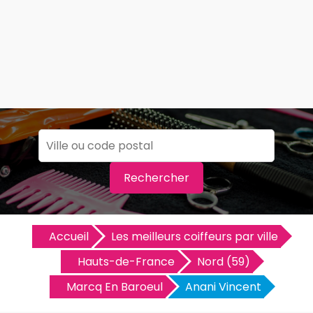
Rechercher
Accueil
Les meilleurs coiffeurs par ville
Hauts-de-France
Nord (59)
Marcq En Baroeul
Anani Vincent