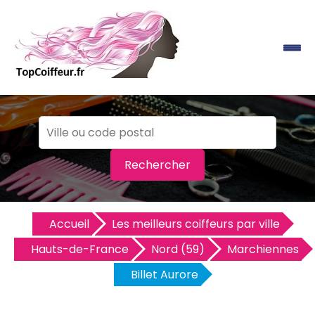
Rechercher
Accueil
Les meilleurs coiffeurs par ville
Hauts-de-France
Nord (59)
Marchiennes
Billet Aurore