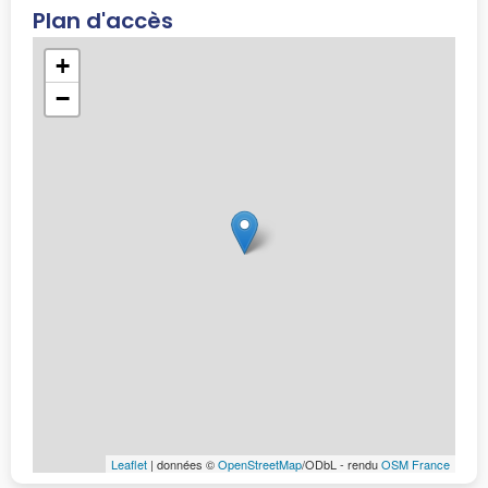
Plan d'accès
+
−
Leaflet
| données ©
OpenStreetMap
/ODbL - rendu
OSM France