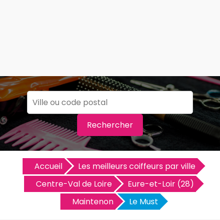
Rechercher
Accueil
Les meilleurs coiffeurs par ville
Centre-Val de Loire
Eure-et-Loir (28)
Maintenon
Le Must