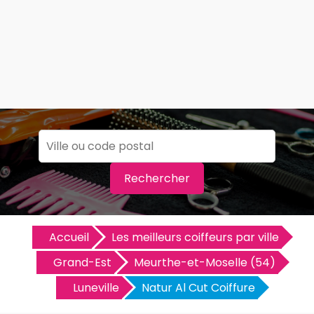
Rechercher
Accueil
Les meilleurs coiffeurs par ville
Grand-Est
Meurthe-et-Moselle (54)
Luneville
Natur Al Cut Coiffure