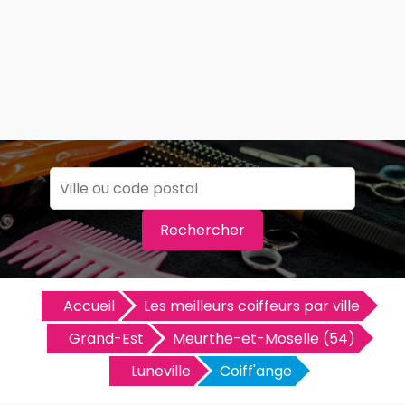
Rechercher
Accueil
Les meilleurs coiffeurs par ville
Grand-Est
Meurthe-et-Moselle (54)
Luneville
Coiff'ange