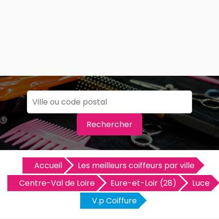
Rechercher
Accueil
Les meilleurs coiffeurs par ville
Centre-Val de Loire
Eure-et-Loir (28)
Luce
V.p Coiffure