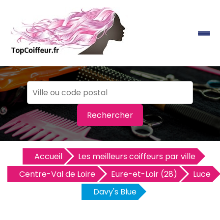
Rechercher
Accueil
Les meilleurs coiffeurs par ville
Centre-Val de Loire
Eure-et-Loir (28)
Luce
Davy's Blue