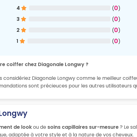
0
4
(
)
0
3
(
)
0
2
(
)
0
1
(
)
ire coiffer chez Diagonale Longwy ?
us considériez Diagonale Longwy comme le meilleur coiffeu
ndations sont précieuces pour les autres utilisateurs q
 Longwy
ment de look
ou de
soins capillaires sur-mesure
? Le sa
ue, adaptée à votre style et à la nature de vos cheveux.