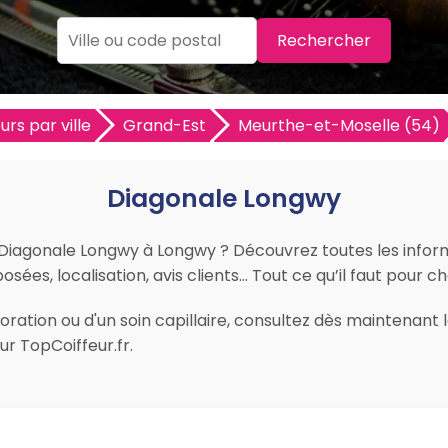
Rechercher
urs par ville
Grand-Est
Meurthe-et-Moselle (54)
Diagonale Longwy
r Diagonale Longwy à Longwy ? Découvrez toutes les informa
osées, localisation, avis clients… Tout ce qu’il faut pour ch
ration ou d'un soin capillaire, consultez dès maintenant 
r TopCoiffeur.fr.