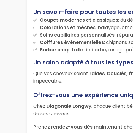
Un savoir-faire pour toutes les e
Coupes modernes et classiques
: du d
Colorations et mèches
: balayage, ombr
Soins capillaires personnalisés
: répara
Coiffures événementielles
: chignons s
Barber shop
: taille de barbe, rasage p
Un salon adapté à tous les type
Que vos cheveux soient
raides, bouclés, f
impeccable.
Offrez-vous une expérience uni
Chez
Diagonale Longwy
, chaque client bé
de ses cheveux.
Prenez rendez-vous dès maintenant ch