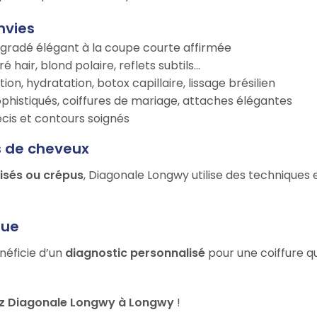
nvies
égradé élégant à la coupe courte affirmée
é hair, blond polaire, reflets subtils…
tion, hydratation, botox capillaire, lissage brésilien
ophistiqués, coiffures de mariage, attaches élégantes
récis et contours soignés
s de cheveux
risés ou crépus
, Diagonale Longwy utilise des techniques 
que
néficie d’un
diagnostic personnalisé
pour une coiffure qu
ez Diagonale Longwy à Longwy
!