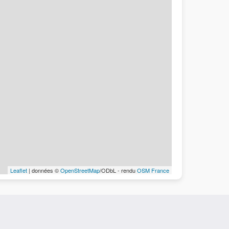
Leaflet
| données ©
OpenStreetMap
/ODbL - rendu
OSM France