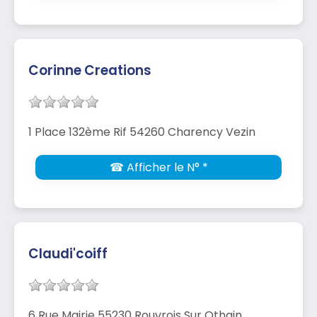
Corinne Creations
1 Place 132ème Rif 54260 Charency Vezin
☎ Afficher le N° *
Claudi'coiff
6 Rue Mairie 55230 Rouvrois Sur Othain