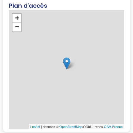
Plan d'accès
+
−
Leaflet
| données ©
OpenStreetMap
/ODbL - rendu
OSM France