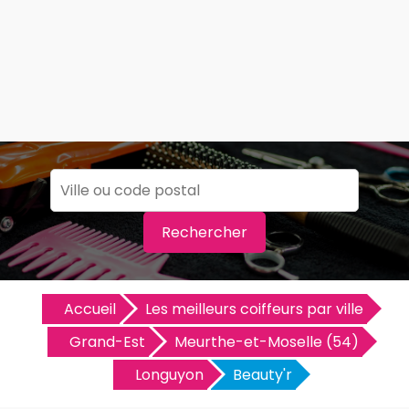
Rechercher
Accueil
Les meilleurs coiffeurs par ville
Grand-Est
Meurthe-et-Moselle (54)
Longuyon
Beauty'r