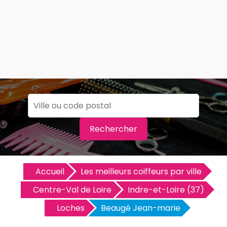
Rechercher
Accueil
Les meilleurs coiffeurs par ville
Centre-Val de Loire
Indre-et-Loire (37)
Loches
Beaugé Jean-marie