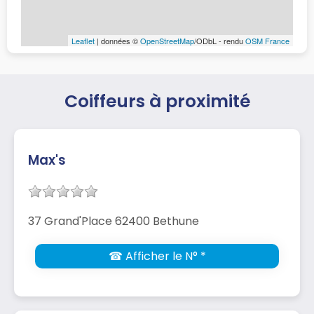
Leaflet
| données ©
OpenStreetMap
/ODbL - rendu
OSM France
Coiffeurs à proximité
Max's
37 Grand'Place 62400 Bethune
☎ Afficher le N° *