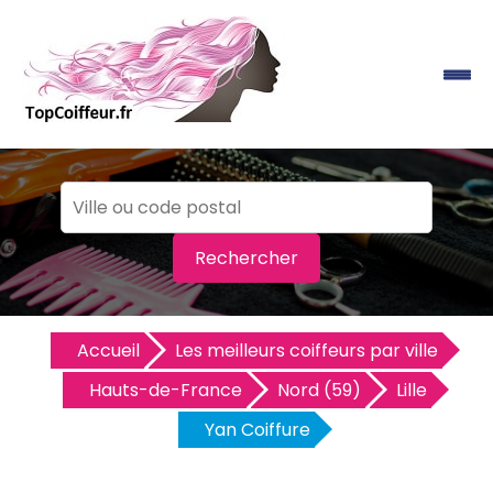
Rechercher
Accueil
Les meilleurs coiffeurs par ville
Hauts-de-France
Nord (59)
Lille
Yan Coiffure