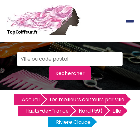
Rechercher
Accueil
Les meilleurs coiffeurs par ville
Hauts-de-France
Nord (59)
Lille
Riviere Claude