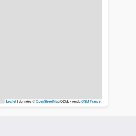
Leaflet
| données ©
OpenStreetMap
/ODbL - rendu
OSM France