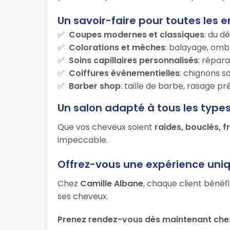
Un savoir-faire pour toutes les e
Coupes modernes et classiques
: du d
Colorations et mèches
: balayage, ombr
Soins capillaires personnalisés
: répara
Coiffures événementielles
: chignons s
Barber shop
: taille de barbe, rasage p
Un salon adapté à tous les type
Que vos cheveux soient
raides, bouclés, f
impeccable.
Offrez-vous une expérience uni
Chez
Camille Albane
, chaque client bénéf
ses cheveux.
Prenez rendez-vous dès maintenant chez 