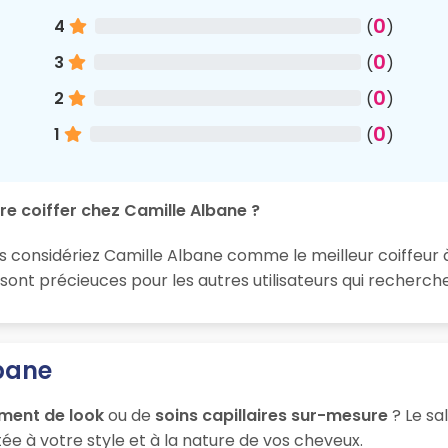
0
4
(
)
0
3
(
)
0
2
(
)
0
1
(
)
re coiffer chez Camille Albane ?
s considériez Camille Albane comme le meilleur coiffeur à 
t précieuces pour les autres utilisateurs qui recherchent
lbane
ment de look
ou de
soins capillaires sur-mesure
? Le sa
ée à votre style et à la nature de vos cheveux.