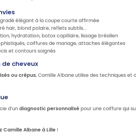
nvies
égradé élégant à la coupe courte affirmée
é hair, blond polaire, reflets subtils…
tion, hydratation, botox capillaire, lissage brésilien
ophistiqués, coiffures de mariage, attaches élégantes
récis et contours soignés
s de cheveux
risés ou crépus
, Camille Albane utilise des techniques et
que
icie d’un
diagnostic personnalisé
pour une coiffure qui s
Camille Albane à Lille
!