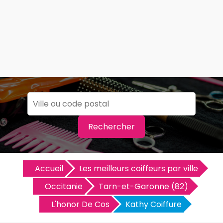
Rechercher
Accueil
Les meilleurs coiffeurs par ville
Occitanie
Tarn-et-Garonne (82)
L'honor De Cos
Kathy Coiffure