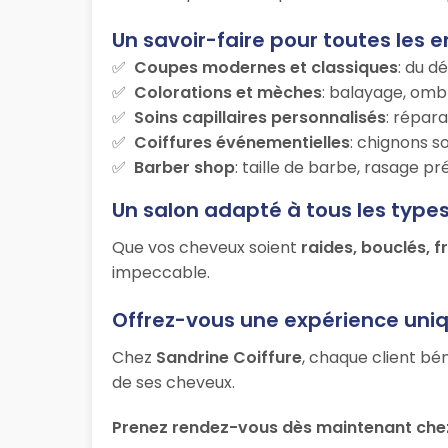
Un savoir-faire pour toutes les e
Coupes modernes et classiques
: du d
Colorations et mèches
: balayage, ombr
Soins capillaires personnalisés
: répara
Coiffures événementielles
: chignons s
Barber shop
: taille de barbe, rasage p
Un salon adapté à tous les type
Que vos cheveux soient
raides, bouclés, f
impeccable.
Offrez-vous une expérience uni
Chez
Sandrine Coiffure
, chaque client bé
de ses cheveux.
Prenez rendez-vous dès maintenant chez