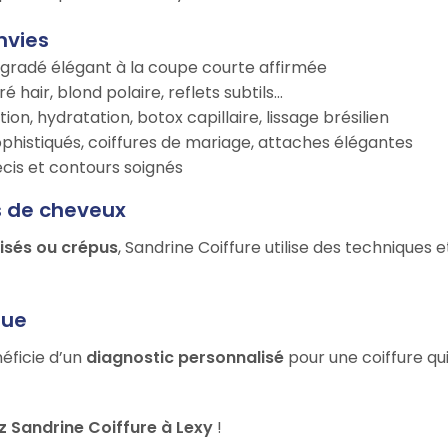
nvies
égradé élégant à la coupe courte affirmée
é hair, blond polaire, reflets subtils…
tion, hydratation, botox capillaire, lissage brésilien
ophistiqués, coiffures de mariage, attaches élégantes
récis et contours soignés
s de cheveux
risés ou crépus
, Sandrine Coiffure utilise des techniques 
que
néficie d’un
diagnostic personnalisé
pour une coiffure qu
 Sandrine Coiffure à Lexy
!