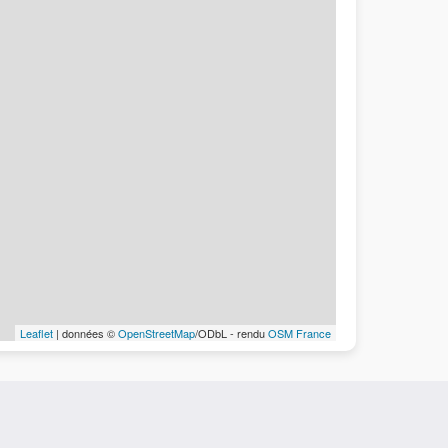
Leaflet
| données ©
OpenStreetMap
/ODbL - rendu
OSM France