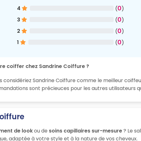
0
4
(
)
0
3
(
)
0
2
(
)
0
1
(
)
re coiffer chez Sandrine Coiffure ?
s considériez Sandrine Coiffure comme le meilleur coiffeur
ndations sont précieuces pour les autres utilisateurs qu
oiffure
ment de look
ou de
soins capillaires sur-mesure
? Le sa
ue, adaptée à votre style et à la nature de vos cheveux.