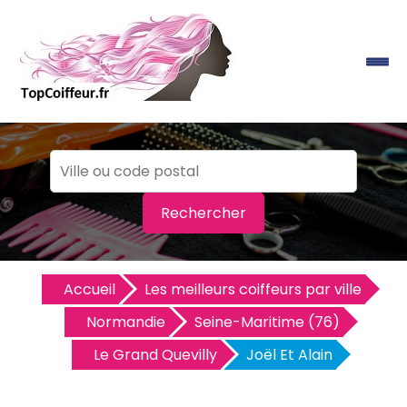
Rechercher
Accueil
Les meilleurs coiffeurs par ville
Normandie
Seine-Maritime (76)
Le Grand Quevilly
Joël Et Alain