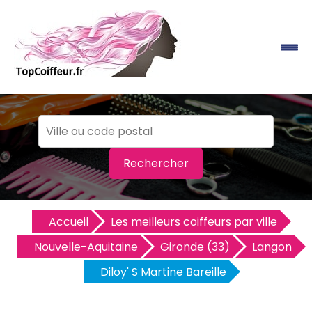
Rechercher
Accueil
Les meilleurs coiffeurs par ville
Nouvelle-Aquitaine
Gironde (33)
Langon
Diloy' S Martine Bareille