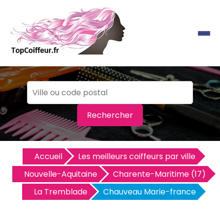
Rechercher
Accueil
Les meilleurs coiffeurs par ville
Nouvelle-Aquitaine
Charente-Maritime (17)
La Tremblade
Chauveau Marie-france