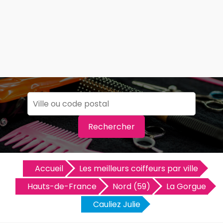
Rechercher
Accueil
Les meilleurs coiffeurs par ville
Hauts-de-France
Nord (59)
La Gorgue
Cauliez Julie