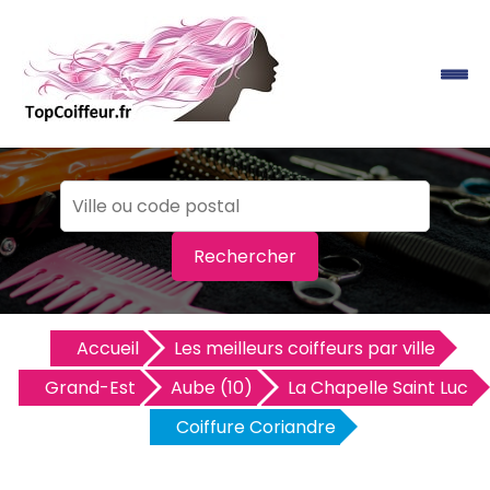
Rechercher
Accueil
Les meilleurs coiffeurs par ville
Grand-Est
Aube (10)
La Chapelle Saint Luc
Coiffure Coriandre