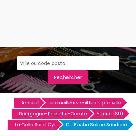
Rechercher
Accueil
Les meilleurs coiffeurs par ville
Bourgogne-Franche-Comté
Yonne (89)
La Celle Saint Cyr
Da Rocha Selme Sandrine