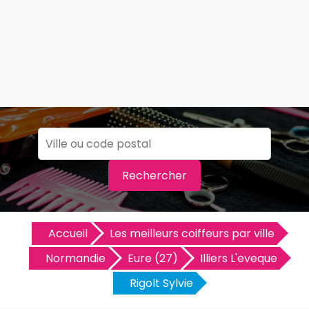
Rechercher
Accueil
Les meilleurs coiffeurs par ville
Normandie
Eure (27)
Illiers L'eveque
Rigolt Sylvie