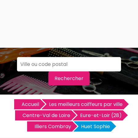
Rechercher
Accueil
Les meilleurs coiffeurs par ville
Centre-Val de Loire
Eure-et-Loir (28)
Illiers Combray
Huet Sophie