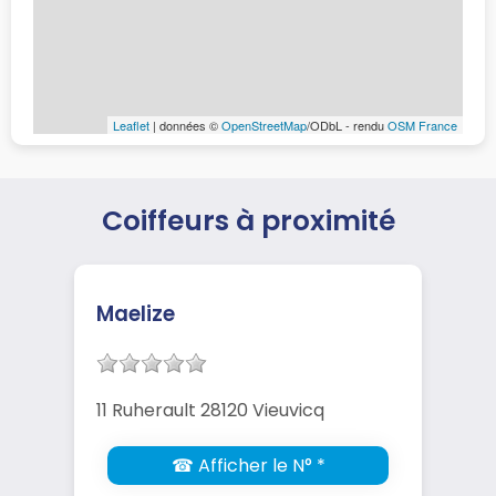
Leaflet
| données ©
OpenStreetMap
/ODbL - rendu
OSM France
Coiffeurs à proximité
Maelize
11 Ruherault 28120 Vieuvicq
☎ Afficher le N° *