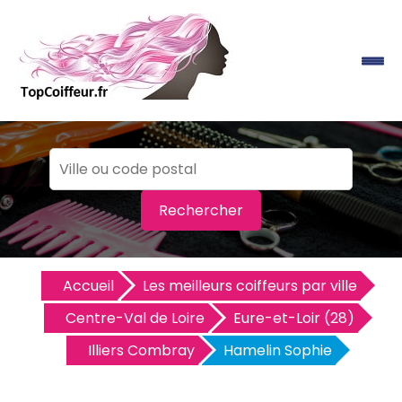
Rechercher
Accueil
Les meilleurs coiffeurs par ville
Centre-Val de Loire
Eure-et-Loir (28)
Illiers Combray
Hamelin Sophie