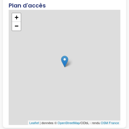
Plan d'accès
+
−
Leaflet
| données ©
OpenStreetMap
/ODbL - rendu
OSM France