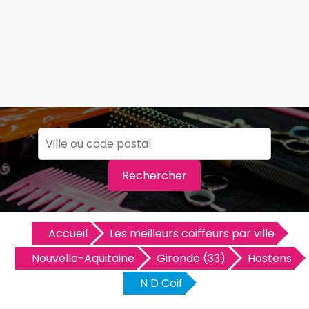
Rechercher
Accueil
Les meilleurs coiffeurs par ville
Nouvelle-Aquitaine
Gironde (33)
Hostens
N D Coif