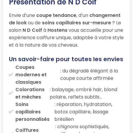
Présentation de N D Coif
Envie d’une
coupe tendance
, d’un
changement
de look
ou de
soins capillaires sur-mesure
? Le
salon
N D Coif
à
Hostens
vous accueille pour une
expérience coiffure unique, adaptée à votre style
et à la nature de vos cheveux.
Un savoir-faire pour toutes les envies
Coupes
: du dégradé élégant à la
modernes et
coupe courte affirmée
classiques
Colorations
: balayage, ombré hair, blond
et mèches
polaire, reflets subtils…
Soins
: réparation, hydratation,
capillaires
botox capillaire, lissage
personnalisés
brésilien
: chignons sophistiqués,
Coiffures