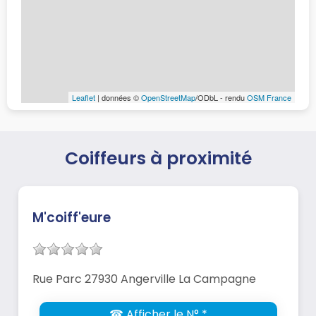
Leaflet
| données ©
OpenStreetMap
/ODbL - rendu
OSM France
Coiffeurs à proximité
M'coiff'eure
Rue Parc 27930 Angerville La Campagne
☎ Afficher le N° *