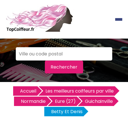
Rechercher
Accueil
Les meilleurs coiffeurs par ville
Normandie
Eure (27)
Guichainville
Betty Et Denis