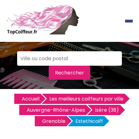
Rechercher
Accueil
Les meilleurs coiffeurs par ville
Auvergne-Rhône-Alpes
Isère (38)
Grenoble
Estethicoiff