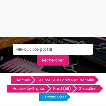
Rechercher
Accueil
Les meilleurs coiffeurs par ville
Hauts-de-France
Nord (59)
Gravelines
Cathy Coiff