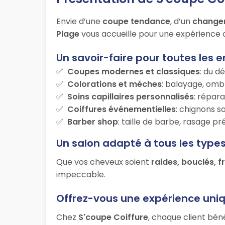
Envie d’une
coupe tendance
, d’un
change
Plage
vous accueille pour une expérience c
Un savoir-faire pour toutes les e
Coupes modernes et classiques
: du d
Colorations et mèches
: balayage, ombr
Soins capillaires personnalisés
: répara
Coiffures événementielles
: chignons s
Barber shop
: taille de barbe, rasage p
Un salon adapté à tous les type
Que vos cheveux soient
raides, bouclés, f
impeccable.
Offrez-vous une expérience uni
Chez
S'coupe Coiffure
, chaque client bén