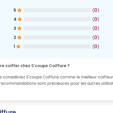
0
5
(
)
0
4
(
)
0
3
(
)
0
2
(
)
0
1
(
)
re coiffer chez S'coupe Coiffure ?
s considériez S'coupe Coiffure comme le meilleur coiffeur
 recommandations sont précieuces pour les autres utilisa
iffure