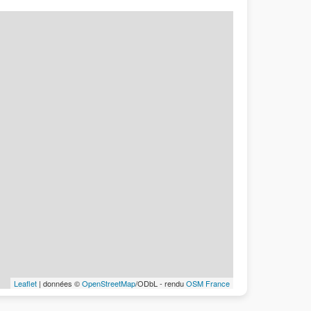
Leaflet
| données ©
OpenStreetMap
/ODbL - rendu
OSM France