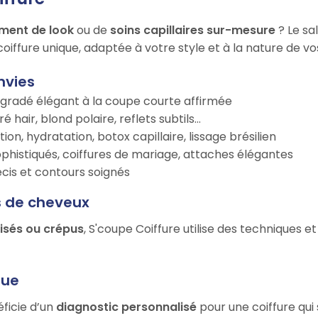
ment de look
ou de
soins capillaires sur-mesure
? Le sa
oiffure unique, adaptée à votre style et à la nature de v
nvies
égradé élégant à la coupe courte affirmée
é hair, blond polaire, reflets subtils…
tion, hydratation, botox capillaire, lissage brésilien
ophistiqués, coiffures de mariage, attaches élégantes
récis et contours soignés
s de cheveux
risés ou crépus
, S'coupe Coiffure utilise des techniques e
que
éficie d’un
diagnostic personnalisé
pour une coiffure qui