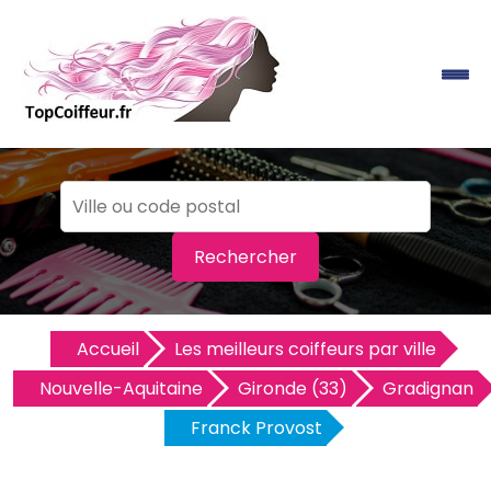
Rechercher
Accueil
Les meilleurs coiffeurs par ville
Nouvelle-Aquitaine
Gironde (33)
Gradignan
Franck Provost