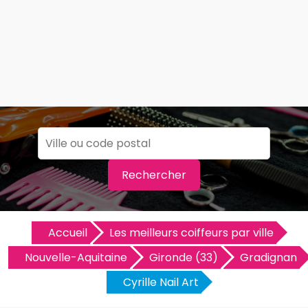
Rechercher
Accueil
Les meilleurs coiffeurs par ville
Nouvelle-Aquitaine
Gironde (33)
Gradignan
Cyrille Nail Art