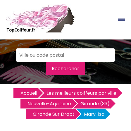
Rechercher
Accueil
Les meilleurs coiffeurs par ville
Nouvelle-Aquitaine
Gironde (33)
Gironde Sur Dropt
Mary-isa